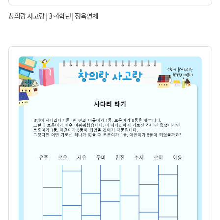
창의랑 사고랑 | 3~4학년 | 정육면체