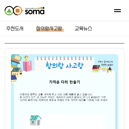
추천도서
창의랑사고랑
교육뉴스