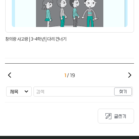
창의랑 사고랑 | 3~4학년 | 다리 건너기
1
19
찾기
글쓰기