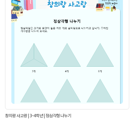
창의랑 사고랑 | 3~4학년 | 정삼각형 나누기